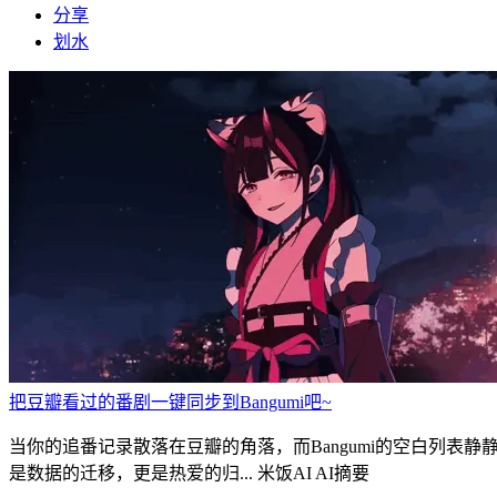
分享
划水
把豆瓣看过的番剧一键同步到Bangumi吧~
当你的追番记录散落在豆瓣的角落，而Bangumi的空白列表
是数据的迁移，更是热爱的归...
米饭AI AI摘要