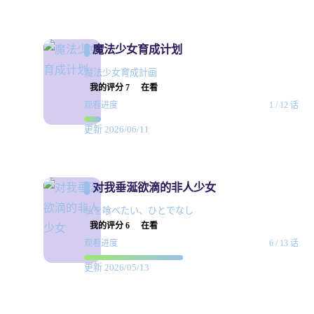
魔法少女育成计划
魔法少女育成計画
我的评分 7
在看
观看进度
1 / 12 话
更新 2026/06/11
对我垂涎欲滴的非人少女
私を喰べたい、ひとでなし
我的评分 6
在看
观看进度
6 / 13 话
更新 2026/05/13