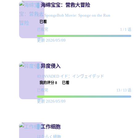
海绵宝宝：营救大冒险
The SpongeBob Movie: Sponge on the Run
已看
已看完
1 / 1 话
更新 2026/05/09
异度侵入
ID:INVADED イド：インヴェイデッド
我的评分 8
已看
已看完
13 / 13 话
更新 2026/05/09
工作细胞
はたらく細胞