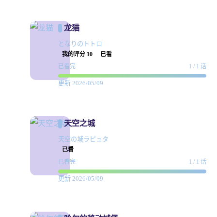
龙猫
となりのトトロ
我的评分 10
已看
已看完
1 / 1 话
更新 2026/05/09
天空之城
天空の城ラピュタ
已看
已看完
1 / 1 话
更新 2026/05/09