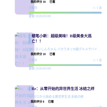
我的评分 10
已看
已看完
1 / 1 话
更新 2026/05/09
蜡笔小新：超级美味！B级美食大逃
亡！！
クレヨンしんちゃん バカうまっ!B級グルメサバイバル!!
我的评分 10
已看
已看完
1 / 1 话
更新 2026/05/09
Re：从零开始的异世界生活 冰结之绊
Re:ゼロから始める異世界生活 氷結の絆
我的评分 8
已看