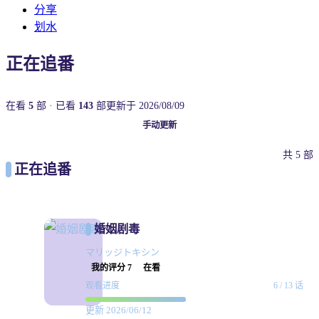
分享
划水
正在追番
在看
5
部 · 已看
143
部
更新于 2026/08/09
手动更新
共 5 部
正在追番
婚姻剧毒
マリッジトキシン
我的评分 7
在看
观看进度
6 / 13 话
更新 2026/06/12