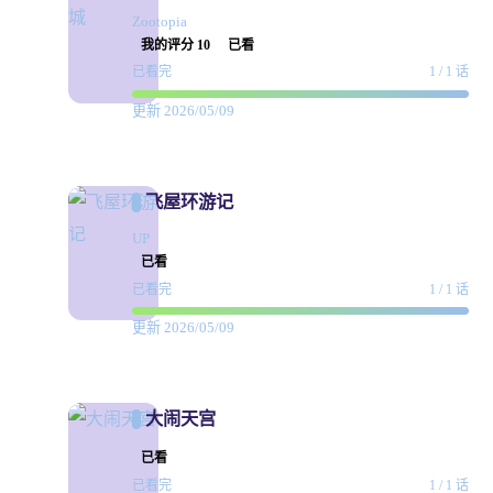
Zootopia
我的评分 10
已看
已看完
1 / 1 话
更新 2026/05/09
飞屋环游记
UP
已看
已看完
1 / 1 话
更新 2026/05/09
大闹天宫
已看
已看完
1 / 1 话