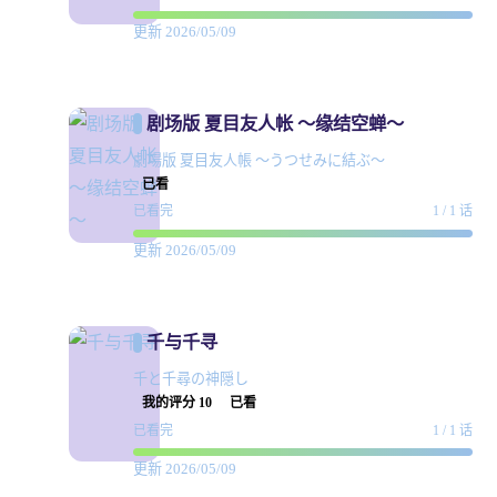
更新 2026/05/09
剧场版 夏目友人帐 ～缘结空蝉～
劇場版 夏目友人帳 ～うつせみに結ぶ～
已看
已看完
1 / 1 话
更新 2026/05/09
千与千寻
千と千尋の神隠し
我的评分 10
已看
已看完
1 / 1 话
更新 2026/05/09