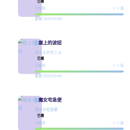
已看
已看完
1 / 1 话
更新 2026/05/09
崖上的波妞
崖の上のポニョ
已看
已看完
1 / 1 话
更新 2026/05/09
魔女宅急便
魔女の宅急便
已看
已看完
1 / 1 话