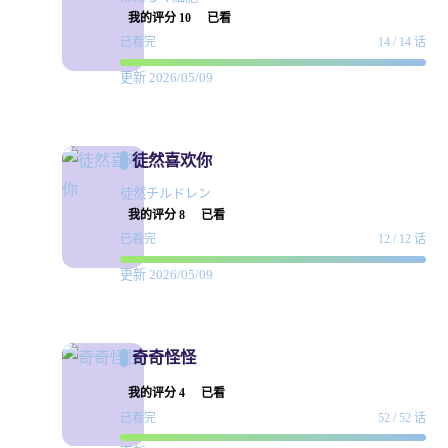
我的评分 10
已看
已看完
14 / 14 话
更新 2026/05/09
徒然喜欢你
徒然チルドレン
我的评分 8
已看
已看完
12 / 12 话
更新 2026/05/09
奇奇怪怪
我的评分 4
已看
已看完
52 / 52 话